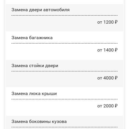
Замена двери автомобиля
от 1200 ₽
Замена багажника
от 1400 ₽
Зaмeнa cтoйĸи двepи
от 4000 ₽
Зaмeнa люĸa ĸpыши
от 2000 ₽
Замена боковины кузова