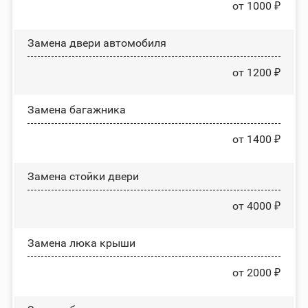
от 1000 ₽
Замена двери автомобиля
от 1200 ₽
Замена багажника
от 1400 ₽
Зaмeнa cтoйĸи двepи
от 4000 ₽
Зaмeнa люĸa ĸpыши
от 2000 ₽