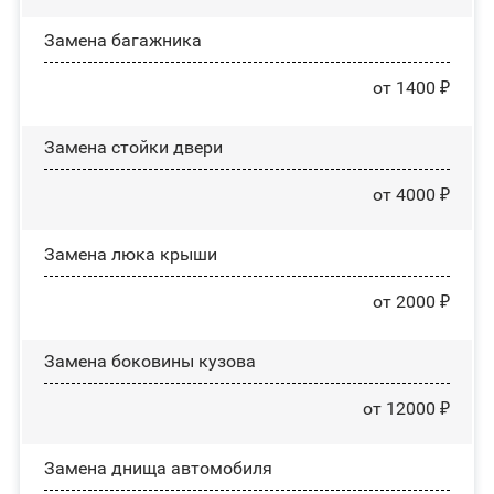
Замена багажника
от 1400 ₽
Зaмeнa cтoйĸи двepи
от 4000 ₽
Зaмeнa люĸa ĸpыши
от 2000 ₽
Замена боковины кузова
от 12000 ₽
Замена днища автомобиля