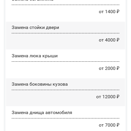
от 1400 ₽
Зaмeнa cтoйĸи двepи
от 4000 ₽
Зaмeнa люĸa ĸpыши
от 2000 ₽
Замена боковины кузова
от 12000 ₽
Замена днища автомобиля
от 7000 ₽