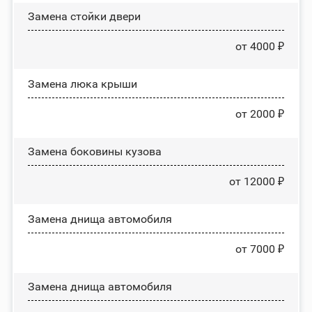
Зaмeнa cтoйĸи двepи
от 4000 ₽
Зaмeнa люĸa ĸpыши
от 2000 ₽
Замена боковины кузова
от 12000 ₽
Замена днища автомобиля
от 7000 ₽
Замена днища автомобиля