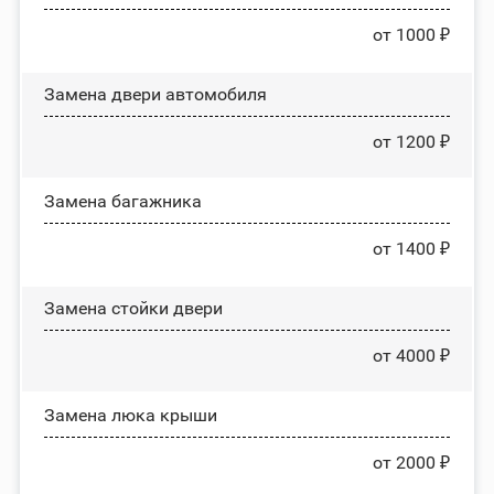
от 1000 ₽
Замена двери автомобиля
от 1200 ₽
Замена багажника
от 1400 ₽
Зaмeнa cтoйĸи двepи
от 4000 ₽
Зaмeнa люĸa ĸpыши
от 2000 ₽