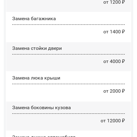
от 1200 ₽
Замена багажника
от 1400 ₽
Зaмeнa cтoйĸи двepи
от 4000 ₽
Зaмeнa люĸa ĸpыши
от 2000 ₽
Замена боковины кузова
от 12000 ₽