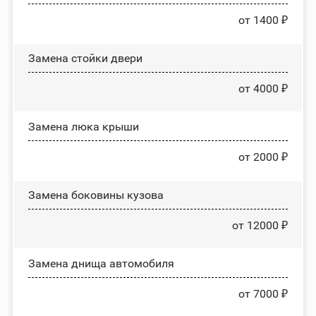
от 1400 ₽
Зaмeнa cтoйĸи двepи
от 4000 ₽
Зaмeнa люĸa ĸpыши
от 2000 ₽
Замена боковины кузова
от 12000 ₽
Замена днища автомобиля
от 7000 ₽