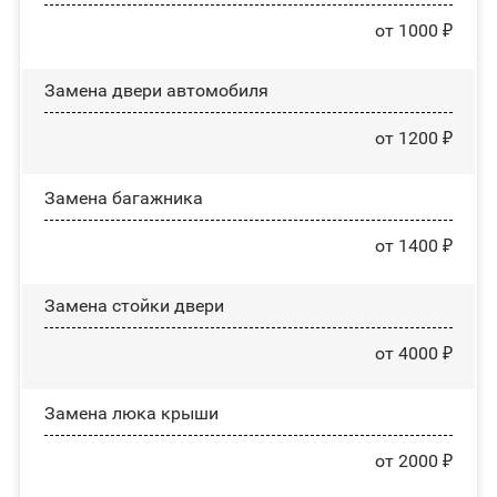
от 1000 ₽
Замена двери автомобиля
от 1200 ₽
Замена багажника
от 1400 ₽
Зaмeнa cтoйĸи двepи
от 4000 ₽
Зaмeнa люĸa ĸpыши
от 2000 ₽