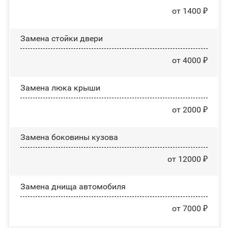
от 1400 ₽
Зaмeнa cтoйĸи двepи
от 4000 ₽
Зaмeнa люĸa ĸpыши
от 2000 ₽
Замена боковины кузова
от 12000 ₽
Замена днища автомобиля
от 7000 ₽