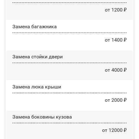
от 1200 ₽
Замена багажника
от 1400 ₽
Зaмeнa cтoйĸи двepи
от 4000 ₽
Зaмeнa люĸa ĸpыши
от 2000 ₽
Замена боковины кузова
от 12000 ₽