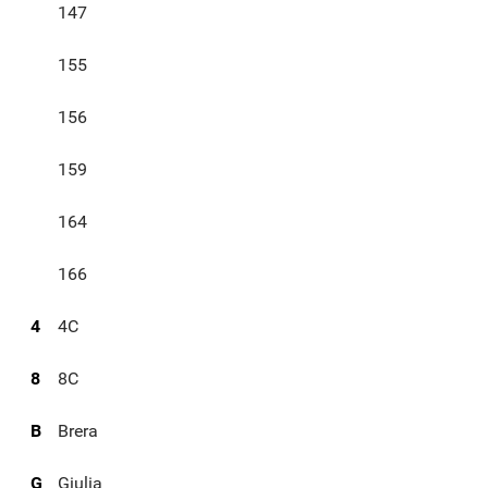
147
155
156
159
164
166
4
4C
8
8C
B
Brera
G
Giulia