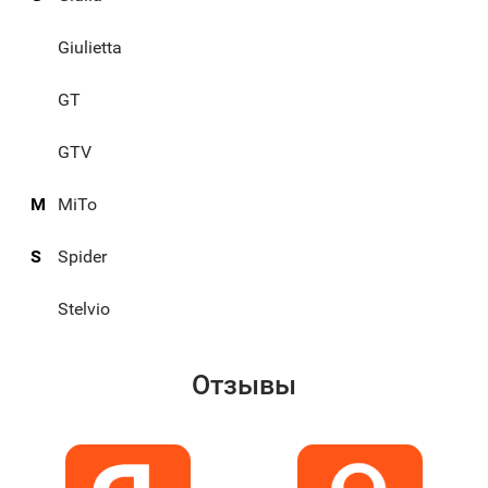
Giulietta
GT
GTV
M
MiTo
S
Spider
Stelvio
Отзывы