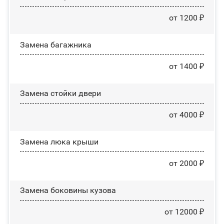
от 1200 ₽
Замена багажника
от 1400 ₽
Зaмeнa cтoйĸи двepи
от 4000 ₽
Зaмeнa люĸa ĸpыши
от 2000 ₽
Замена боковины кузова
от 12000 ₽