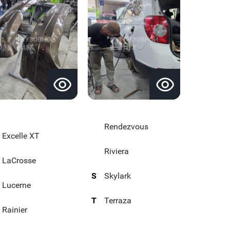
Rendezvous
Excelle XT
Riviera
LaCrosse
S
Skylark
Lucerne
T
Terraza
Rainier