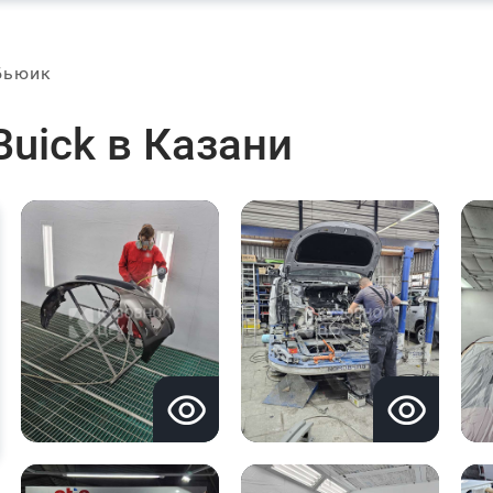
Бьюик
uick в Казани