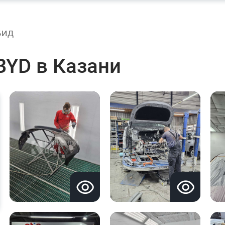
БИД
BYD в Казани