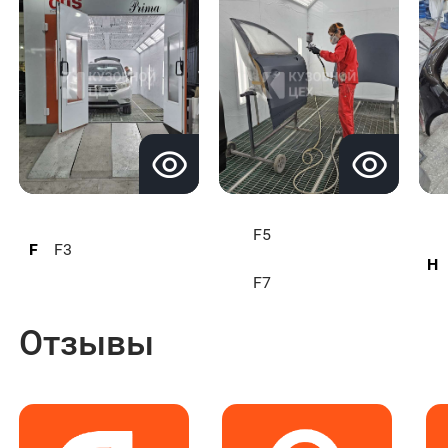
F5
F
F3
H
F7
Отзывы