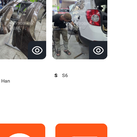
S
S6
Han