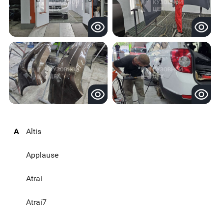
A
Altis
Applause
Atrai
Atrai7