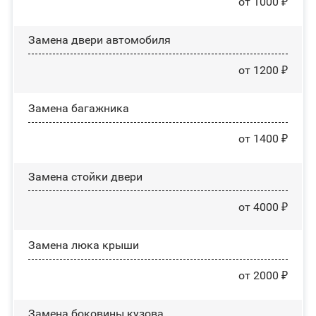
от 1000 ₽
Замена двери автомобиля
от 1200 ₽
Замена багажника
от 1400 ₽
Зaмeнa cтoйĸи двepи
от 4000 ₽
Зaмeнa люĸa ĸpыши
от 2000 ₽
Замена боковины кузова