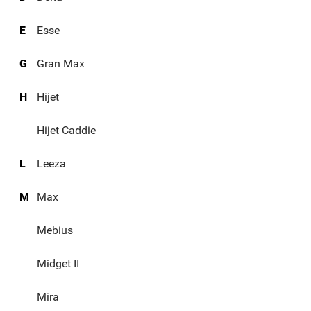
E
Esse
G
Gran Max
H
Hijet
Hijet Caddie
L
Leeza
M
Max
Mebius
Midget II
Mira