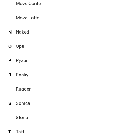
Move Conte
Move Latte
N
Naked
O
Opti
P
Pyzar
R
Rocky
Rugger
S
Sonica
Storia
T
Taft