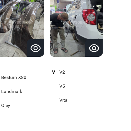
V
V2
Besturn X80
V5
Landmark
Vita
Oley