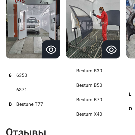
Besturn B30
6
6350
Besturn B50
6371
L
Besturn B70
B
Bestune T77
O
Besturn X40
Отзывы