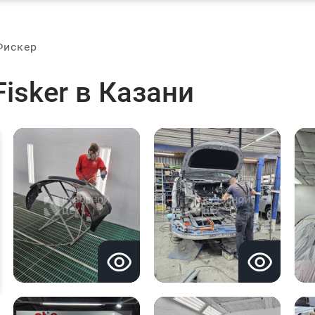
Фискер
isker в Казани