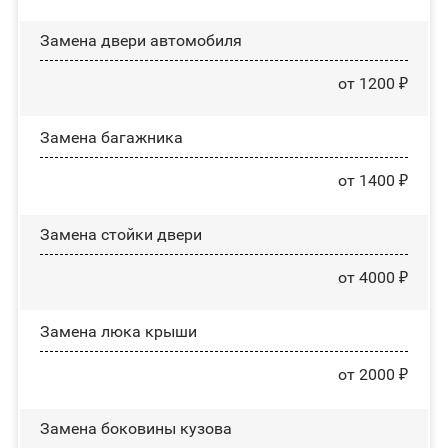
Замена двери автомобиля
от 1200 ₽
Замена багажника
от 1400 ₽
Зaмeнa cтoйĸи двepи
от 4000 ₽
Зaмeнa люĸa ĸpыши
от 2000 ₽
Замена боковины кузова