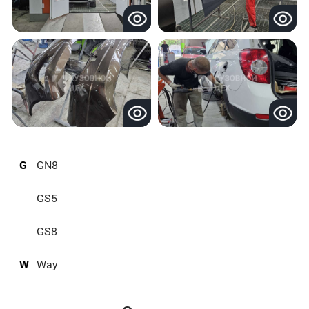
G
GN8
GS5
GS8
W
Way