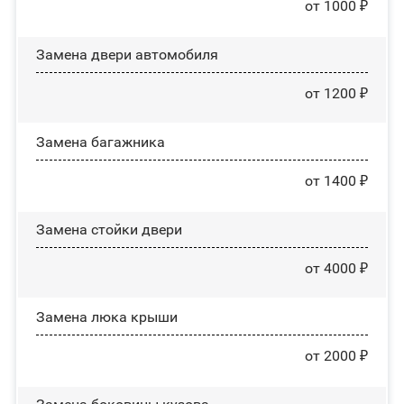
от 1000 ₽
Замена двери автомобиля
от 1200 ₽
Замена багажника
от 1400 ₽
Зaмeнa cтoйĸи двepи
от 4000 ₽
Зaмeнa люĸa ĸpыши
от 2000 ₽