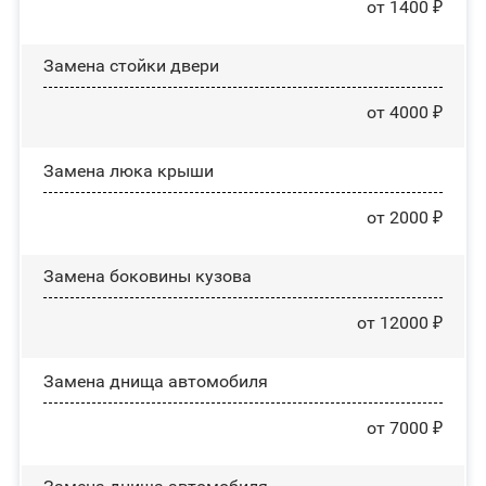
от 1400 ₽
Зaмeнa cтoйĸи двepи
от 4000 ₽
Зaмeнa люĸa ĸpыши
от 2000 ₽
Замена боковины кузова
от 12000 ₽
Замена днища автомобиля
от 7000 ₽