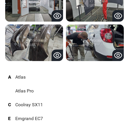
A
Atlas
Atlas Pro
C
Coolray SX11
E
Emgrand EC7