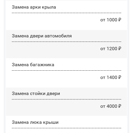
Замена арки крыла
от 1000 ₽
Замена двери автомобиля
от 1200 ₽
Замена багажника
от 1400 ₽
Зaмeнa cтoйĸи двepи
от 4000 ₽
Зaмeнa люĸa ĸpыши