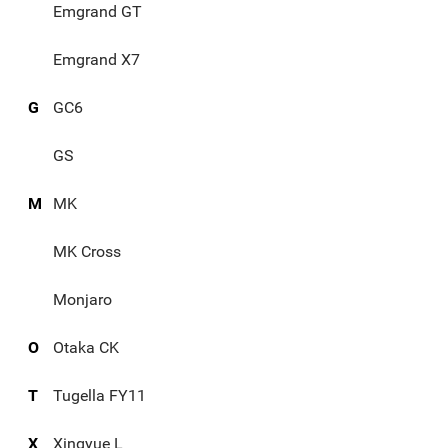
Emgrand GT
Emgrand X7
G
GC6
GS
M
MK
MK Cross
Monjaro
O
Otaka CK
T
Tugella FY11
X
Xingyue L