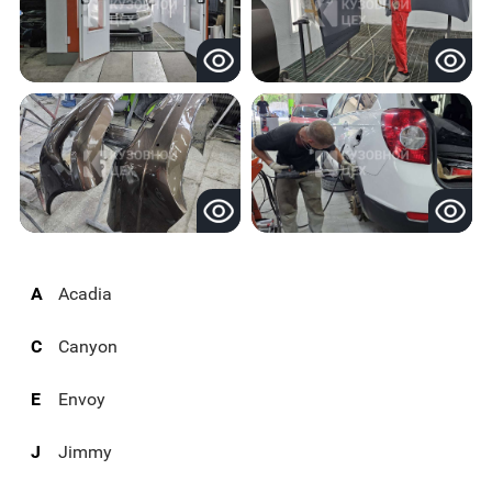
A
Acadia
C
Canyon
E
Envoy
J
Jimmy