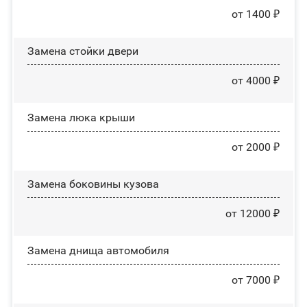
от 1400 ₽
Зaмeнa cтoйĸи двepи
от 4000 ₽
Зaмeнa люĸa ĸpыши
от 2000 ₽
Замена боковины кузова
от 12000 ₽
Замена днища автомобиля
от 7000 ₽