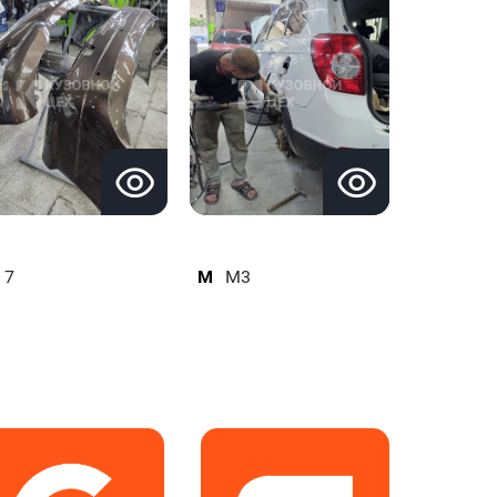
7
M
M3