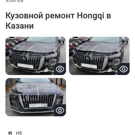
Хонгки
Кузовной ремонт Hongqi в
Казани
H
H5