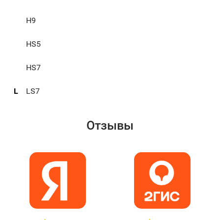
H9
HS5
HS7
L
LS7
Отзывы