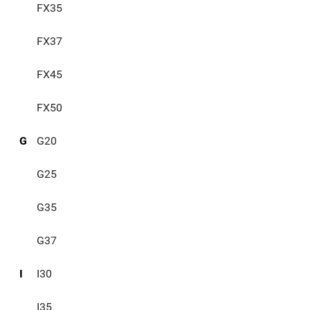
FX35
FX37
FX45
FX50
G
G20
G25
G35
G37
I
I30
I35