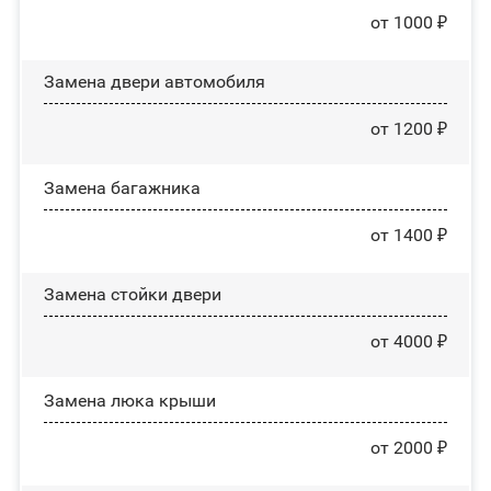
от 1000 ₽
Замена двери автомобиля
от 1200 ₽
Замена багажника
от 1400 ₽
Зaмeнa cтoйĸи двepи
от 4000 ₽
Зaмeнa люĸa ĸpыши
от 2000 ₽