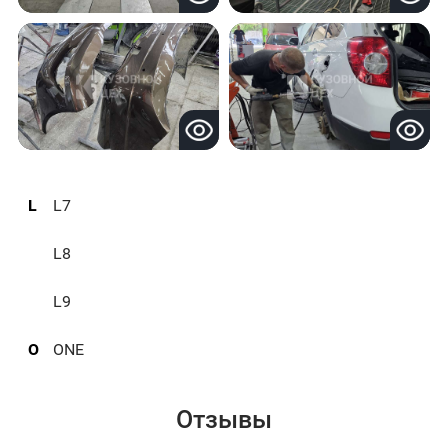
L
L7
L8
L9
O
ONE
Отзывы