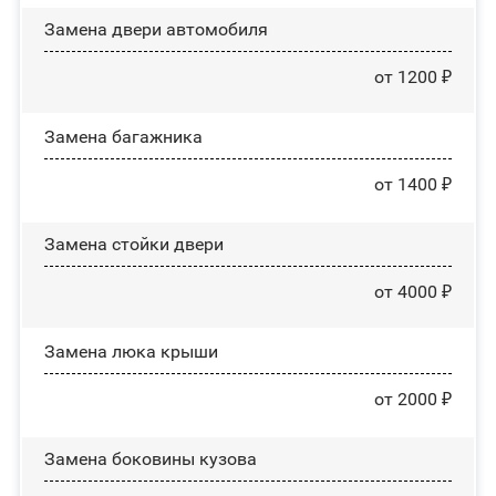
Замена двери автомобиля
от 1200 ₽
Замена багажника
от 1400 ₽
Зaмeнa cтoйĸи двepи
от 4000 ₽
Зaмeнa люĸa ĸpыши
от 2000 ₽
Замена боковины кузова