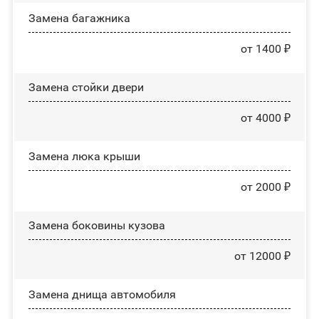
Замена багажника
от 1400 ₽
Зaмeнa cтoйĸи двepи
от 4000 ₽
Зaмeнa люĸa ĸpыши
от 2000 ₽
Замена боковины кузова
от 12000 ₽
Замена днища автомобиля