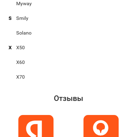
Myway
S
Smily
Solano
X
X50
X60
X70
Отзывы