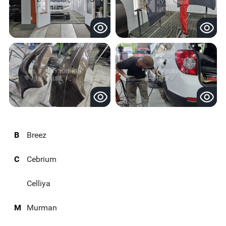
B
Breez
C
Cebrium
Celliya
M
Murman