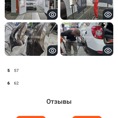
5
57
6
62
Отзывы