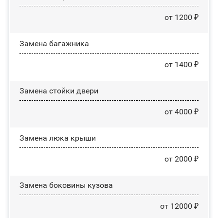
от 1200 ₽
Замена багажника
от 1400 ₽
Зaмeнa cтoйĸи двepи
от 4000 ₽
Зaмeнa люĸa ĸpыши
от 2000 ₽
Замена боковины кузова
от 12000 ₽