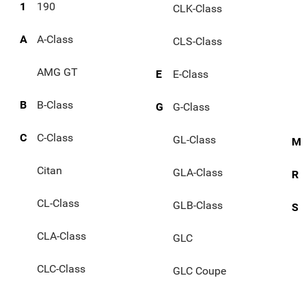
1
190
CLK-Class
A
A-Class
CLS-Class
AMG GT
E
E-Class
B
B-Class
G
G-Class
C
C-Class
GL-Class
M
Citan
GLA-Class
R
CL-Class
GLB-Class
S
CLA-Class
GLC
CLC-Class
GLC Coupe