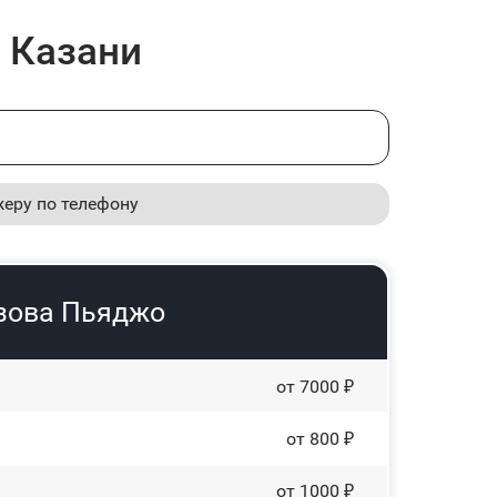
в Казани
жеру по телефону
узова Пьяджо
от 7000 ₽
от 800 ₽
от 1000 ₽