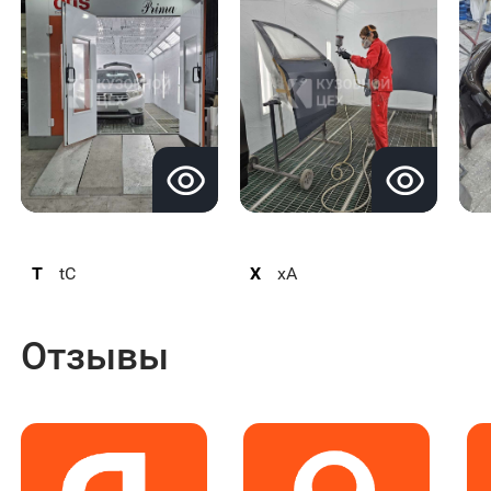
T
tC
X
xA
Отзывы