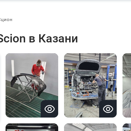
Сцион
cion в Казани