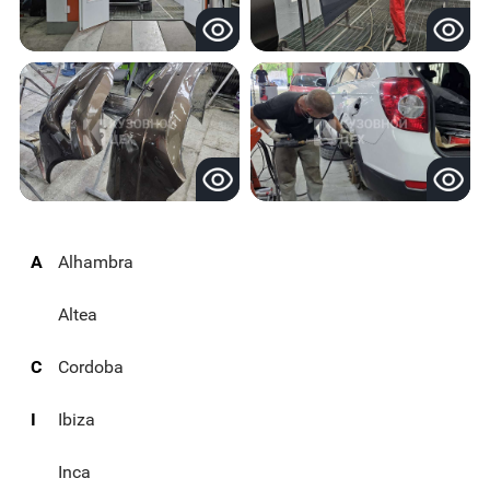
A
Alhambra
Altea
C
Cordoba
I
Ibiza
Inca