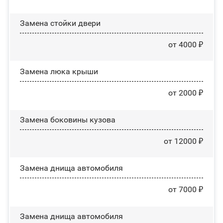
Зaмeнa cтoйĸи двepи
от 4000 ₽
Зaмeнa люĸa ĸpыши
от 2000 ₽
Замена боковины кузова
от 12000 ₽
Замена днища автомобиля
от 7000 ₽
Замена днища автомобиля