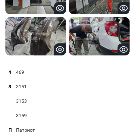
4
469
3
3151
3153
3159
П
Патриот