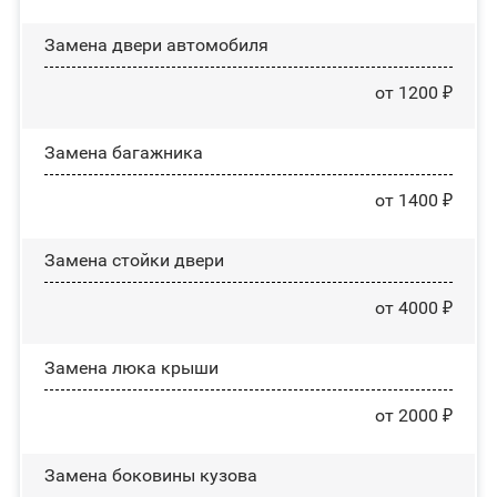
Замена двери автомобиля
от 1200 ₽
Замена багажника
от 1400 ₽
Зaмeнa cтoйĸи двepи
от 4000 ₽
Зaмeнa люĸa ĸpыши
от 2000 ₽
Замена боковины кузова