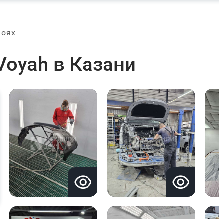
Воях
Voyah в Казани