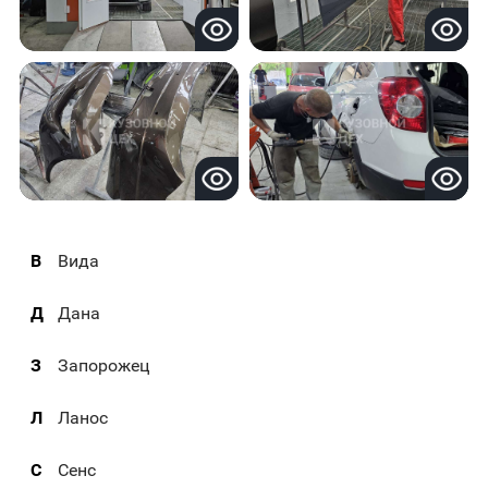
В
Вида
Д
Дана
З
Запорожец
Л
Ланос
С
Сенс