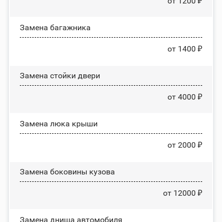
от 1200 ₽
Замена багажника
от 1400 ₽
Зaмeнa cтoйĸи двepи
от 4000 ₽
Зaмeнa люĸa ĸpыши
от 2000 ₽
Замена боковины кузова
от 12000 ₽
Замена днища автомобиля