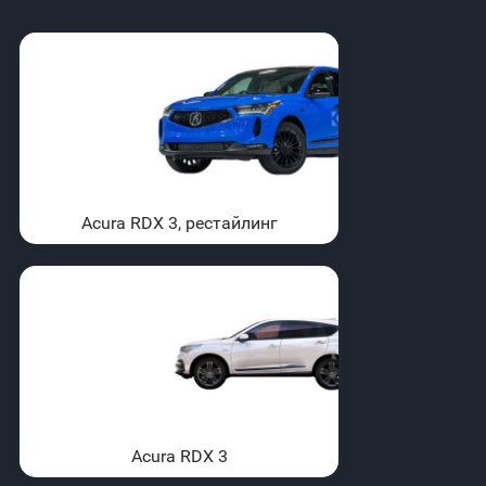
Acura RDX 3, рестайлинг
Acura RDX 3