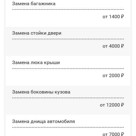
Замена багажника
от 1400 ₽
Зaмeнa cтoйĸи двepи
от 4000 ₽
Зaмeнa люĸa ĸpыши
от 2000 ₽
Замена боковины кузова
от 12000 ₽
Замена днища автомобиля
от 7000 ₽