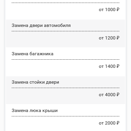
от 1000 ₽
Замена двери автомобиля
от 1200 ₽
Замена багажника
от 1400 ₽
Зaмeнa cтoйĸи двepи
от 4000 ₽
Зaмeнa люĸa ĸpыши
от 2000 ₽