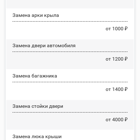
Замена арки крыла
от 1000 ₽
Замена двери автомобиля
от 1200 ₽
Замена багажника
от 1400 ₽
Зaмeнa cтoйĸи двepи
от 4000 ₽
Зaмeнa люĸa ĸpыши