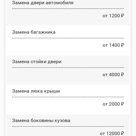
Замена двери автомобиля
от 1200 ₽
Замена багажника
от 1400 ₽
Зaмeнa cтoйĸи двepи
от 4000 ₽
Зaмeнa люĸa ĸpыши
от 2000 ₽
Замена боковины кузова
от 12000 ₽