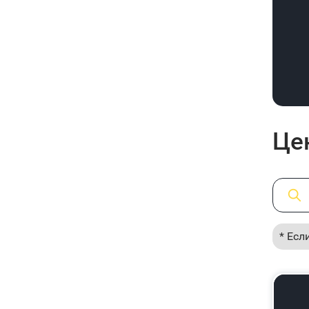
Це
* Есл