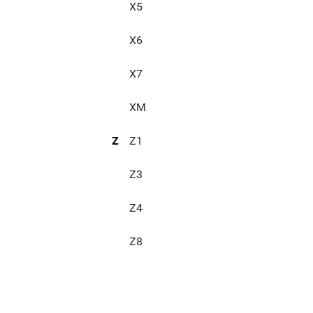
X5
X6
X7
XM
Z
Z1
Z3
Z4
Z8