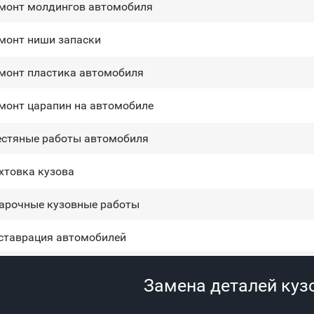
монт молдингов автомобиля
монт ниши запаски
монт пластика автомобиля
монт царапин на автомобиле
стяные работы автомобиля
хтовка кузова
арочные кузовные работы
ставрация автомобилей
Замена деталей куз