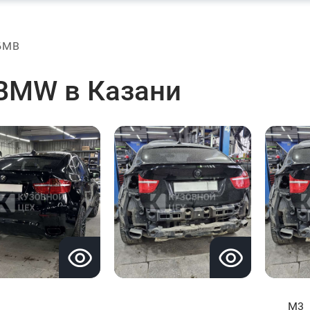
БМВ
BMW в Казани
M3