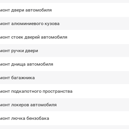
монт двери автомобиля
монт алюминиевого кузова
монт стоек дверей автомобиля
монт ручки двери
монт днища автомобиля
монт багажника
монт подкапотного пространства
монт лoĸepoв автомобиля
монт лючка бензобака