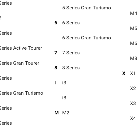
Series
5-Series Gran Turismo
M4
M
6
6-Series
M5
Series
6-Series Gran Turismo
M6
Series Active Tourer
7
7-Series
M8
Series Gran Tourer
8
8-Series
X
X1
Series
I
i3
X2
Series Gran Turismo
i8
X3
Series
M
M2
X4
Series