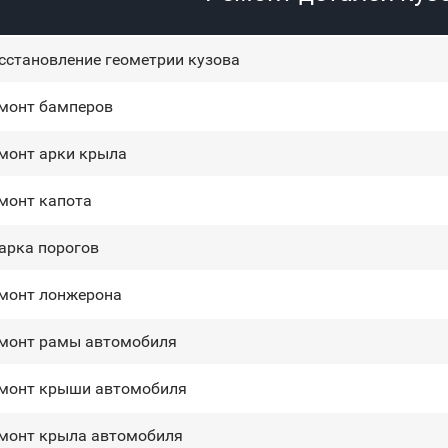
сстановление геометрии кузова
монт бамперов
монт арки крыла
монт капота
арка порогов
монт лонжерона
монт рамы автомобиля
монт крыши автомобиля
монт крыла автомобиля