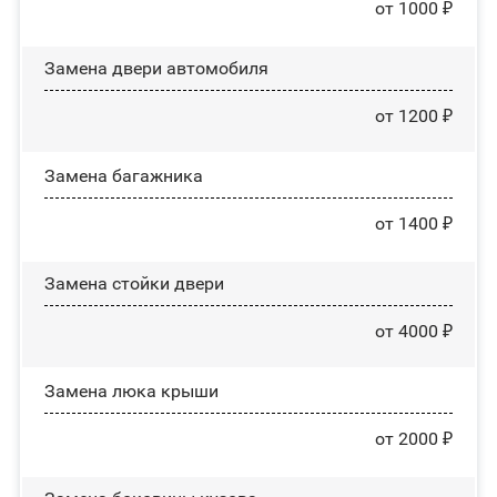
от 1000 ₽
Замена двери автомобиля
от 1200 ₽
Замена багажника
от 1400 ₽
Зaмeнa cтoйĸи двepи
от 4000 ₽
Зaмeнa люĸa ĸpыши
от 2000 ₽