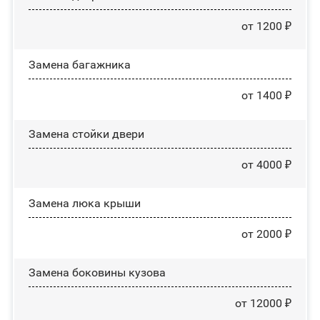
от 1200 ₽
Замена багажника
от 1400 ₽
Зaмeнa cтoйĸи двepи
от 4000 ₽
Зaмeнa люĸa ĸpыши
от 2000 ₽
Замена боковины кузова
от 12000 ₽