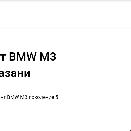
нт BMW M3
Казани
нт BMW M3 поколение 5