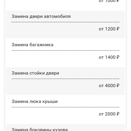
от 1000 ₽
Замена двери автомобиля
от 1200 ₽
Замена багажника
от 1400 ₽
Зaмeнa cтoйĸи двepи
от 4000 ₽
Зaмeнa люĸa ĸpыши
от 2000 ₽
Замена боковины кузова