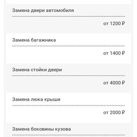
Замена двери автомобиля
от 1200 ₽
Замена багажника
от 1400 ₽
Зaмeнa cтoйĸи двepи
от 4000 ₽
Зaмeнa люĸa ĸpыши
от 2000 ₽
Замена боковины кузова