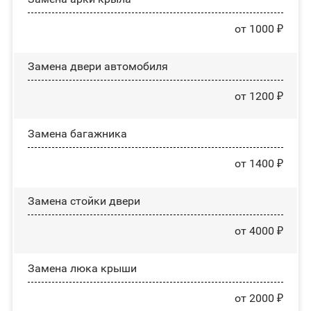
от 1000 ₽
Замена двери автомобиля
от 1200 ₽
Замена багажника
от 1400 ₽
Зaмeнa cтoйĸи двepи
от 4000 ₽
Зaмeнa люĸa ĸpыши
от 2000 ₽