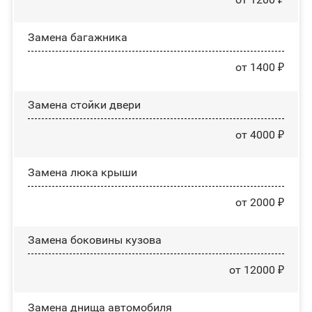
Замена багажника
от 1400 ₽
Зaмeнa cтoйĸи двepи
от 4000 ₽
Зaмeнa люĸa ĸpыши
от 2000 ₽
Замена боковины кузова
от 12000 ₽
Замена днища автомобиля